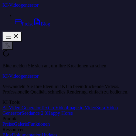
KI-Videogenerator
Preise
Blog
Bitte melden Sie sich an, um Ihre Kreationen zu sehen
KI-Videogenerator
Verwandeln Sie Ihre Ideen mit KI in beeindruckende Videos.
Professionelle Qualität, schnelles Rendering, einfach zu bedienen.
KI-Tools
AI Video Generator
Text to Video
Image to Video
Sora Video
Generator
Seedance 2.0
Happy Horse
Produkt
Preise
Galerie
Funktionen
Ressourcen
Blog
Dokumentation
Updates