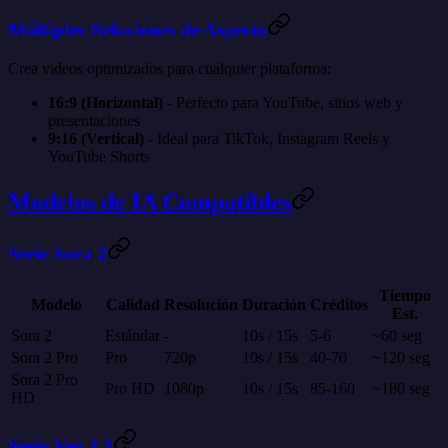
Múltiples Relaciones de Aspecto
Crea videos optimizados para cualquier plataforma:
16:9 (Horizontal)
- Perfecto para YouTube, sitios web y
presentaciones
9:16 (Vertical)
- Ideal para TikTok, Instagram Reels y
YouTube Shorts
Modelos de IA Compatibles
Serie Sora 2
Tiempo
Modelo
Calidad
Resolución
Duración
Créditos
Est.
Sora 2
Estándar
-
10s / 15s
5-6
~60 seg
Sora 2 Pro
Pro
720p
10s / 15s
40-70
~120 seg
Sora 2 Pro
Pro HD
1080p
10s / 15s
85-160
~180 seg
HD
Serie Veo 3.1