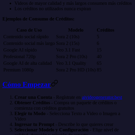
Videos de mayor calidad y más largos consumen más créditos
Los créditos no utilizados nunca expiran
Ejemplos de Consumo de Créditos:
Caso de Uso
Modelo
Créditos
Contenido social rápido
Sora 2 (10s)
5
Contenido social más largo
Sora 2 (15s)
6
Google AI rápido
Veo 3.1 Fast
15
Profesional 720p
Sora 2 Pro (10s)
40
Google AI de alta calidad
Veo 3.1 Quality
65
Premium 1080p
Sora 2 Pro HD (10s)
85
Cómo Empezar
Crear una Cuenta
- Regístrate en
aivideogenerator.best
Obtener Créditos
- Compra un paquete de créditos o
comienza con créditos gratuitos
Elegir tu Modo
- Selecciona Texto a Video o Imagen a
Video
Ingresar tu Prompt
- Describe lo que quieres crear
Seleccionar Modelo y Configuración
- Elige nivel de