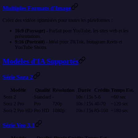
Multiples Formats d'Image
Créez des vidéos optimisées pour toutes les plateformes :
16:9 (Paysage)
- Parfait pour YouTube, les sites web et les
présentations
9:16 (Portrait)
- Idéal pour TikTok, Instagram Reels et
YouTube Shorts
Modèles d'IA Supportés
Série Sora 2
Modèle
Qualité
Résolution
Durée
Crédits
Temps Est.
Sora 2
Standard
-
10s / 15s
5-6
~60 sec
Sora 2 Pro
Pro
720p
10s / 15s
40-70
~120 sec
Sora 2 Pro HD
Pro HD
1080p
10s / 15s
85-160
~180 sec
Série Veo 3.1