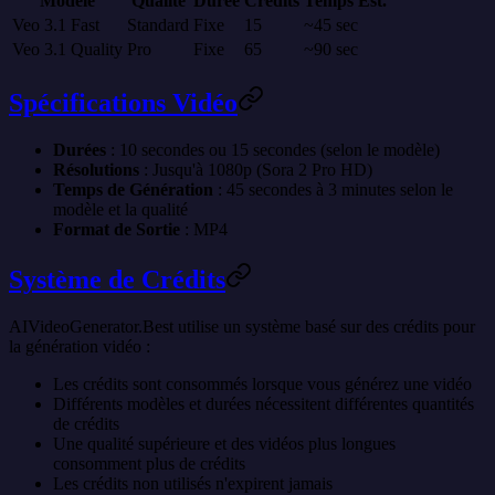
Modèle
Qualité
Durée
Crédits
Temps Est.
Veo 3.1 Fast
Standard
Fixe
15
~45 sec
Veo 3.1 Quality
Pro
Fixe
65
~90 sec
Spécifications Vidéo
Durées
: 10 secondes ou 15 secondes (selon le modèle)
Résolutions
: Jusqu'à 1080p (Sora 2 Pro HD)
Temps de Génération
: 45 secondes à 3 minutes selon le
modèle et la qualité
Format de Sortie
: MP4
Système de Crédits
AIVideoGenerator.Best utilise un système basé sur des crédits pour
la génération vidéo :
Les crédits sont consommés lorsque vous générez une vidéo
Différents modèles et durées nécessitent différentes quantités
de crédits
Une qualité supérieure et des vidéos plus longues
consomment plus de crédits
Les crédits non utilisés n'expirent jamais