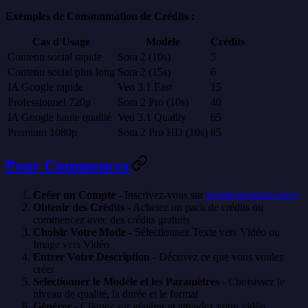
Exemples de Consommation de Crédits :
Cas d'Usage
Modèle
Crédits
Contenu social rapide
Sora 2 (10s)
5
Contenu social plus long
Sora 2 (15s)
6
IA Google rapide
Veo 3.1 Fast
15
Professionnel 720p
Sora 2 Pro (10s)
40
IA Google haute qualité
Veo 3.1 Quality
65
Premium 1080p
Sora 2 Pro HD (10s)
85
Pour Commencer
Créer un Compte
- Inscrivez-vous sur
aivideogenerator.best
Obtenir des Crédits
- Achetez un pack de crédits ou
commencez avec des crédits gratuits
Choisir Votre Mode
- Sélectionnez Texte vers Vidéo ou
Image vers Vidéo
Entrer Votre Description
- Décrivez ce que vous voulez
créer
Sélectionner le Modèle et les Paramètres
- Choisissez le
niveau de qualité, la durée et le format
Générer
- Cliquez sur générer et attendez votre vidéo