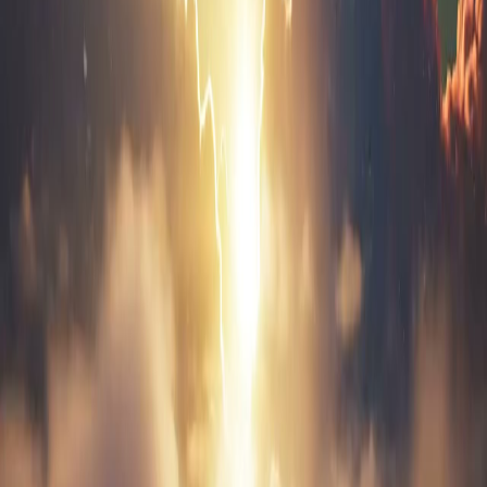
用手机镜头无法拍出的 AI 画面打造独特视觉效果，在海量内
容中脱颖而出。
1
描述你的视频
撰写一段详细的文字提示描述你想要的视频。包含视觉风格、
氛围、镜头角度和具体元素。
2