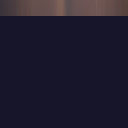
隐私政策
服务条款
退款政策