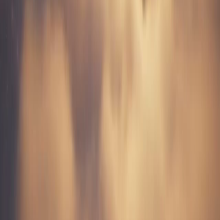
潮流视觉内容
围绕当下 TikTok 流行美学创作视觉震撼的内容，生成电影
感、梦幻感或超写实风格的画面。
产品展示视频
创作动感十足的产品展示视频，特别适合 TikTok Shop，用专
业运镜与光影呈现产品。
氛围背景素材
为口播内容、绿幕特效和多层合成生成氛围感背景视频。
系列化故事内容