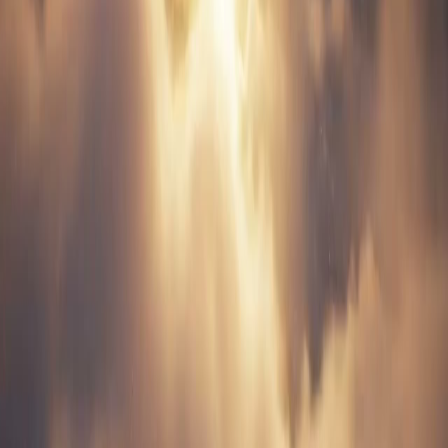
选择参数
选择画面比例、画质等级和 AI 模型。16:9 适合宽屏，9:16 适
合竖屏，1:1 适合正方形内容。
3
生成并下载
点击生成，几分钟就能得到专业视频。下载 MP4 格式，可直
接用于任意平台。