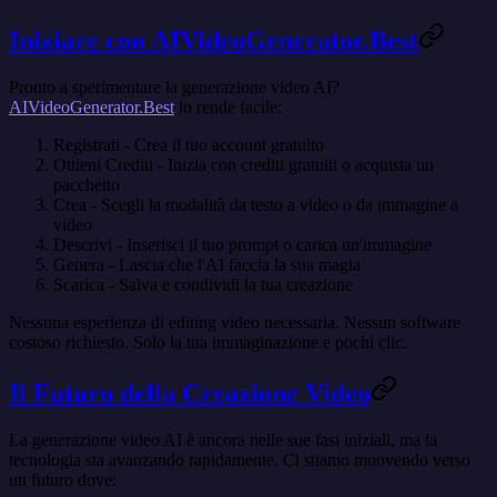
Iniziare con AIVideoGenerator.Best
Pronto a sperimentare la generazione video AI?
AIVideoGenerator.Best
lo rende facile:
Registrati
- Crea il tuo account gratuito
Ottieni Crediti
- Inizia con crediti gratuiti o acquista un
pacchetto
Crea
- Scegli la modalità da testo a video o da immagine a
video
Descrivi
- Inserisci il tuo prompt o carica un'immagine
Genera
- Lascia che l'AI faccia la sua magia
Scarica
- Salva e condividi la tua creazione
Nessuna esperienza di editing video necessaria. Nessun software
costoso richiesto. Solo la tua immaginazione e pochi clic.
Il Futuro della Creazione Video
La generazione video AI è ancora nelle sue fasi iniziali, ma la
tecnologia sta avanzando rapidamente. Ci stiamo muovendo verso
un futuro dove: