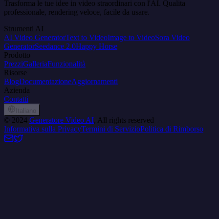
Trasforma le tue idee in video straordinari con l'AI. Qualita
professionale, rendering veloce, facile da usare.
Strumenti AI
AI Video Generator
Text to Video
Image to Video
Sora Video
Generator
Seedance 2.0
Happy Horse
Prodotto
Prezzi
Galleria
Funzionalità
Risorse
Blog
Documentazione
Aggiornamenti
Azienda
Contatti
Italiano
©
2024
Generatore Video AI
, All rights reserved
Informativa sulla Privacy
Termini di Servizio
Politica di Rimborso