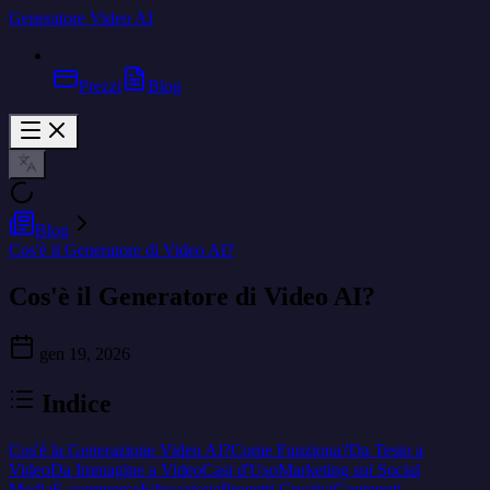
Generatore Video AI
Prezzi
Blog
Blog
Cos'è il Generatore di Video AI?
Cos'è il Generatore di Video AI?
gen 19, 2026
Indice
Cos'è la Generazione Video AI?
Come Funziona?
Da Testo a
Video
Da Immagine a Video
Casi d'Uso
Marketing sui Social
Media
E-commerce
Educazione
Progetti Creativi
Contenuti