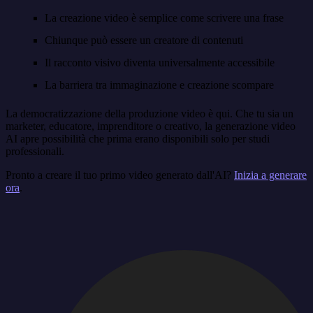
La creazione video è semplice come scrivere una frase
Chiunque può essere un creatore di contenuti
Il racconto visivo diventa universalmente accessibile
La barriera tra immaginazione e creazione scompare
La democratizzazione della produzione video è qui. Che tu sia un
marketer, educatore, imprenditore o creativo, la generazione video
AI apre possibilità che prima erano disponibili solo per studi
professionali.
Pronto a creare il tuo primo video generato dall'AI?
Inizia a generare
ora
.