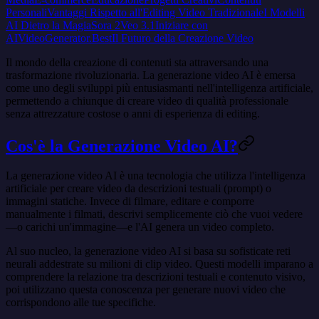
Personali
Vantaggi Rispetto all'Editing Video Tradizionale
I Modelli
AI Dietro la Magia
Sora 2
Veo 3.1
Iniziare con
AIVideoGenerator.Best
Il Futuro della Creazione Video
Il mondo della creazione di contenuti sta attraversando una
trasformazione rivoluzionaria. La generazione video AI è emersa
come uno degli sviluppi più entusiasmanti nell'intelligenza artificiale,
permettendo a chiunque di creare video di qualità professionale
senza attrezzature costose o anni di esperienza di editing.
Cos'è la Generazione Video AI?
La generazione video AI è una tecnologia che utilizza l'intelligenza
artificiale per creare video da descrizioni testuali (prompt) o
immagini statiche. Invece di filmare, editare e comporre
manualmente i filmati, descrivi semplicemente ciò che vuoi vedere
—o carichi un'immagine—e l'AI genera un video completo.
Al suo nucleo, la generazione video AI si basa su sofisticate reti
neurali addestrate su milioni di clip video. Questi modelli imparano a
comprendere la relazione tra descrizioni testuali e contenuto visivo,
poi utilizzano questa conoscenza per generare nuovi video che
corrispondono alle tue specifiche.