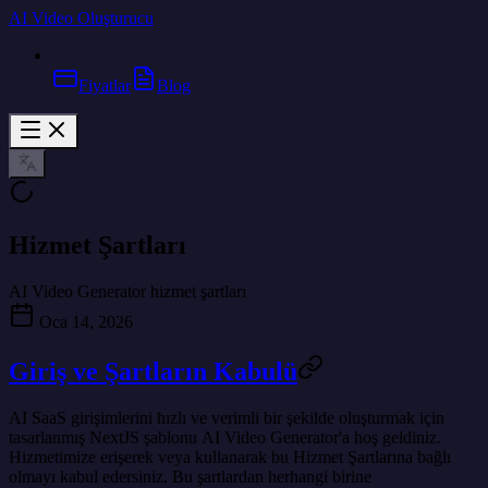
AI Video Oluşturucu
Fiyatlar
Blog
Hizmet Şartları
AI Video Generator hizmet şartları
Oca 14, 2026
Giriş ve Şartların Kabulü
AI SaaS girişimlerini hızlı ve verimli bir şekilde oluşturmak için
tasarlanmış NextJS şablonu
AI Video Generator
'a hoş geldiniz.
Hizmetimize erişerek veya kullanarak bu Hizmet Şartlarına bağlı
olmayı kabul edersiniz. Bu şartlardan herhangi birine