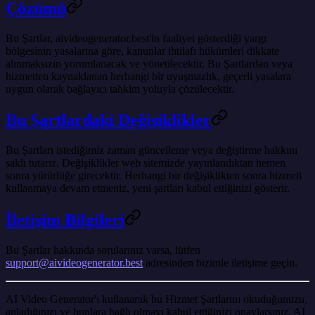
Çözümü
Bu Şartlar, aivideogenerator.best'in faaliyet gösterdiği yargı
bölgesinin yasalarına göre, kanunlar ihtilafı hükümleri dikkate
alınmaksızın yorumlanacak ve yönetilecektir. Bu Şartlardan veya
hizmetten kaynaklanan herhangi bir uyuşmazlık, geçerli yasalara
uygun olarak bağlayıcı tahkim yoluyla çözülecektir.
Bu Şartlardaki Değişiklikler
Bu Şartları istediğimiz zaman güncelleme veya değiştirme hakkını
saklı tutarız. Değişiklikler web sitemizde yayınlandıktan hemen
sonra yürürlüğe girecektir. Herhangi bir değişiklikten sonra hizmeti
kullanmaya devam etmeniz, yeni şartları kabul ettiğinizi gösterir.
İletişim Bilgileri
Bu Şartlar hakkında sorularınız varsa, lütfen
support@aivideogenerator.best
adresinden bizimle iletişime geçin.
AI Video Generator'ı kullanarak bu Hizmet Şartlarını okuduğunuzu,
anladığınızı ve bunlara bağlı olmayı kabul ettiğinizi onaylarsınız. AI