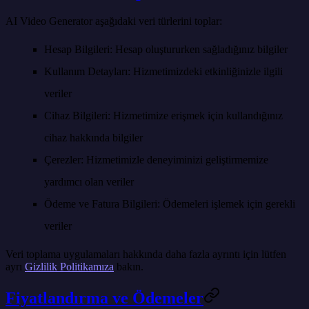
AI Video Generator aşağıdaki veri türlerini toplar:
Hesap Bilgileri
: Hesap oluştururken sağladığınız bilgiler
Kullanım Detayları
: Hizmetimizdeki etkinliğinizle ilgili
veriler
Cihaz Bilgileri
: Hizmetimize erişmek için kullandığınız
cihaz hakkında bilgiler
Çerezler
: Hizmetimizle deneyiminizi geliştirmemize
yardımcı olan veriler
Ödeme ve Fatura Bilgileri
: Ödemeleri işlemek için gerekli
veriler
Veri toplama uygulamaları hakkında daha fazla ayrıntı için lütfen
ayrı
Gizlilik Politikamıza
bakın.
Fiyatlandırma ve Ödemeler